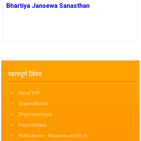
Bhartiya Jansewa Sanasthan
महत्वपूर्ण लिंक्स
About VHP
Organizational
Dharmasansads
Press Release
Publications – Magazine and Book