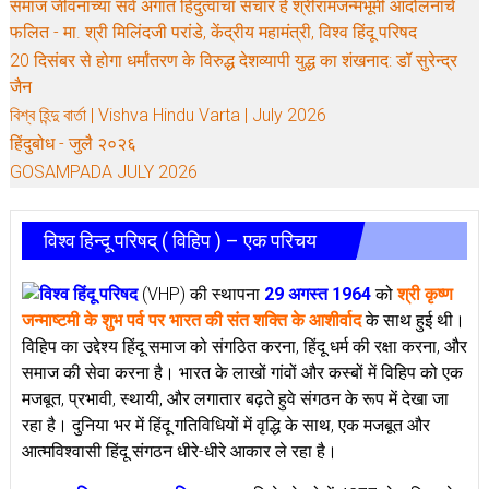
समाज जीवनाच्या सर्व अंगात हिंदुत्वाचा संचार हे श्रीरामजन्मभूमी आंदोलनाचे
फलित - मा. श्री मिलिंदजी परांडे, केंद्रीय महामंत्री, विश्व हिंदू परिषद
20 दिसंबर से होगा धर्मांतरण के विरुद्ध देशव्यापी युद्ध का शंखनाद: डॉ सुरेन्द्र
जैन
বিশ্ব হিন্দু বার্তা | Vishva Hindu Varta | July 2026
हिंदुबोध - जुलै २०२६
GOSAMPADA JULY 2026
विश्व हिन्दू परिषद् ( विहिप ) – एक परिचय
विश्व हिंदू परिषद
(VHP) की स्थापना
29 अगस्त 1964
को
श्री कृष्ण
जन्माष्टमी के शुभ पर्व पर भारत की संत शक्ति के आशीर्वाद
के साथ हुई थी।
विहिप का उद्देश्य हिंदू समाज को संगठित करना, हिंदू धर्म की रक्षा करना, और
समाज की सेवा करना है। भारत के लाखों गांवों और कस्बों में विहिप को एक
मजबूत, प्रभावी, स्थायी, और लगातार बढ़ते हुवे संगठन के रूप में देखा जा
रहा है। दुनिया भर में हिंदू गतिविधियों में वृद्धि के साथ, एक मजबूत और
आत्मविश्वासी हिंदू संगठन धीरे-धीरे आकार ले रहा है।