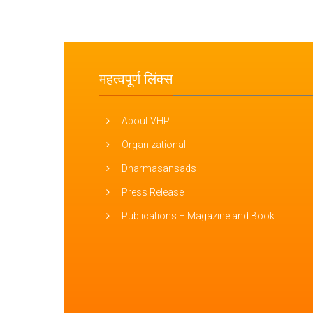
महत्वपूर्ण लिंक्स
About VHP
Organizational
Dharmasansads
Press Release
Publications – Magazine and Book