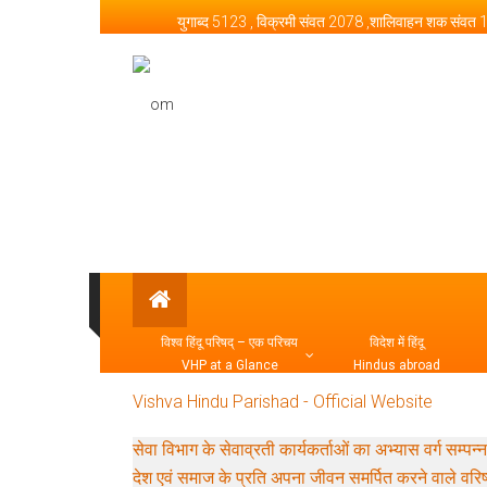
Skip to content
युगाब्द 5123 , विक्रमी संवत 2078 ,शालिवाहन शक संवत
Vishva Hindu Parishad –
विश्व हिंदू परिषद् – एक परिचय
विदेश में हिंदू
VHP at a Glance
Hindus abroad
Vishva Hindu Parishad - Official Website
सेवा विभाग के सेवाव्रती कार्यकर्ताओं का अभ्यास व
देश एवं समाज के प्रति अपना जीवन समर्पित करने वाले वरि