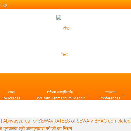
 1943
 Official Website
साधन
श्रीराम जन्मभूमि मंदिर
सम्मेलन
Resources
Shri Ram Janmabhumi Mandir
Conferences
र्ग सम्पन्न | Abhyasvarga for SEWAVRATEES of SEWA VIBHAG completed
ष्ठ प्रचारक श्री ओमप्रकाश गर्ग जी का निधन