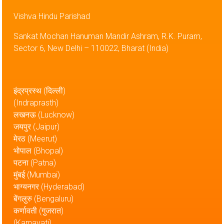
Vishva Hindu Parishad
Sankat Mochan Hanuman Mandir Ashram, R.K. Puram,
Sector 6, New Delhi – 110022, Bharat (India)
इंद्रप्रस्थ (दिल्ली)
(Indraprasth)
लखनऊ (Lucknow)
जयपुर (Jaipur)
मेरठ (Meerut)
भोपाल (Bhopal)
पटना (Patna)
मुंबई (Mumbai)
भाग्यनगर (Hyderabad)
बेंगलुरु (Bengaluru)
कर्णावती (गुजरात)
(Karnavati)