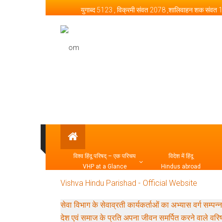
Skip to content
युगाब्द 5123 , विक्रमी संवत 2078 ,शालिवाहन शक संवत
Vishva Hindu Parishad –
विश्व हिंदू परिषद् – एक परिचय
विदेश में हिंदू
VHP at a Glance
Hindus abroad
Vishva Hindu Parishad - Official Website
सेवा विभाग के सेवाव्रती कार्यकर्ताओं का अभ्यास व
देश एवं समाज के प्रति अपना जीवन समर्पित करने वाले वरि