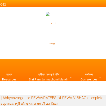
 1943
 Official Website
साधन
श्रीराम जन्मभूमि मंदिर
सम्मेलन
Resources
Shri Ram Janmabhumi Mandir
Conferences
र्ग सम्पन्न | Abhyasvarga for SEWAVRATEES of SEWA VIBHAG completed
ष्ठ प्रचारक श्री ओमप्रकाश गर्ग जी का निधन