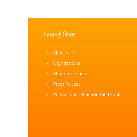
महत्वपूर्ण लिंक्स
About VHP
Organizational
Dharmasansads
Press Release
Publications – Magazine and Book