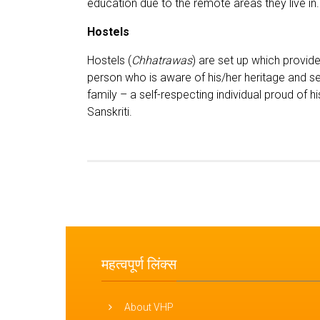
education due to the remote areas they live in.
Hostels
Hostels (
Chhatrawas
) are set up which provid
person who is aware of his/her heritage and sen
family – a self-respecting individual proud of hi
Sanskriti.
महत्वपूर्ण लिंक्स
About VHP