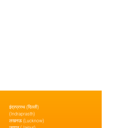
इंद्रप्रस्थ (दिल्ली)
(Indraprasth)
लखनऊ (Lucknow)
जयपुर (Jaipur)