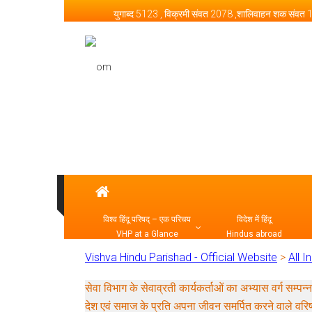
Skip to content
युगाब्द 5123 , विक्रमी संवत 2078 ,शालिवाहन शक संवत
Vishva Hindu Parishad –
विश्व हिंदू परिषद् – एक परिचय
विदेश में हिंदू
VHP at a Glance
Hindus abroad
Vishva Hindu Parishad - Official Website
>
All I
सेवा विभाग के सेवाव्रती कार्यकर्ताओं का अभ्यास व
देश एवं समाज के प्रति अपना जीवन समर्पित करने वाले वरि