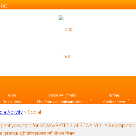
 1943
 Official Website
साधन
श्रीराम जन्मभूमि मंदिर
सम्मेलन
Resources
Shri Ram Janmabhumi Mandir
Conferences
ndia Activity
>
Social
र्ग सम्पन्न | Abhyasvarga for SEWAVRATEES of SEWA VIBHAG completed
ष्ठ प्रचारक श्री ओमप्रकाश गर्ग जी का निधन