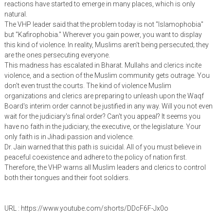
reactions have started to emerge in many places, which is only
natural.
The VHP leader said that the problem today is not "Islamophobia"
but "Kafirophobia." Wherever you gain power, you want to display
this kind of violence. In reality, Muslims aren't being persecuted; they
are the ones persecuting everyone.
This madness has escalated in Bharat. Mullahs and clerics incite
violence, and a section of the Muslim community gets outrage. You
don't even trust the courts. The kind of violence Muslim
organizations and clerics are preparing to unleash upon the Waqf
Board's interim order cannot be justified in any way. Will you not even
wait for the judiciary's final order? Can't you appeal? It seems you
have no faith in the judiciary, the executive, or the legislature. Your
only faith is in Jihadi passion and violence.
Dr. Jain warned that this path is suicidal. All of you must believe in
peaceful coexistence and adhere to the policy of nation first.
Therefore, the VHP warns all Muslim leaders and clerics to control
both their tongues and their foot soldiers.
URL : https://www.youtube.com/shorts/DDcF6F-Jx0o