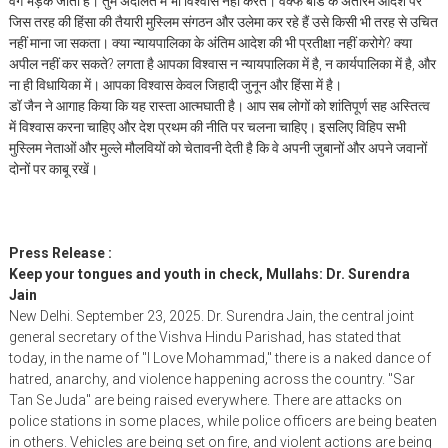
वर्ग भड़क जाता है। तुम अदालत में भी विश्वास नहीं करते। वक्फ बोर्ड के अंतरिम आदेश पर
जिस तरह की हिंसा की तैयारी मुस्लिम संगठन और उलेमा कर रहे हैं उसे किसी भी तरह से उचित
नहीं माना जा सकता। क्या न्यायपालिका के अंतिम आदेश की भी प्रतीक्षा नहीं करोगे? क्या
अपील नहीं कर सकते? लगता है आपका विश्वास न न्यायपालिका में है, न कार्यपालिका में है, और
ना ही विधायिका में। आपका विश्वास केवल जिहादी जुनून और हिंसा में है।
डॉ जैन ने आगाह किया कि यह रास्ता आत्मघाती है। आप सब लोगों को शांतिपूर्ण सह अस्तित्व
में विश्वास करना चाहिए और देश प्रथम की नीति पर चलना चाहिए। इसलिए विहिप सभी
मुस्लिम नेताओं और मुल्ले मौलवियों को चेतावनी देती है कि वे अपनी जुबानों और अपने जवानों
दोनों पर काबू रखें।
Press Release :
Keep your tongues and youth in check, Mullahs: Dr. Surendra
Jain
New Delhi. September 23, 2025. Dr. Surendra Jain, the central joint
general secretary of the Vishva Hindu Parishad, has stated that
today, in the name of "I Love Mohammad," there is a naked dance of
hatred, anarchy, and violence happening across the country. "Sar
Tan Se Juda" are being raised everywhere. There are attacks on
police stations in some places, while police officers are being beaten
in others. Vehicles are being set on fire, and violent actions are being