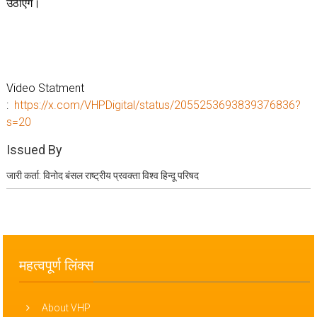
उठाएंगे।
Video Statment
:
https://x.com/VHPDigital/status/2055253693839376836?
s=20
Issued By
जारी कर्ता: विनोद बंसल राष्ट्रीय प्रवक्ता विश्व हिन्दू परिषद
महत्वपूर्ण लिंक्स
About VHP