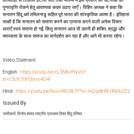
कार्यवाही से तत्काल हटाया जाए तथा भविष्य में इस प्रकार की घटनाओं की
पुनरावृत्ति रोकने हेतु आवश्यक कदम उठाए जाएँ। विहिप अध्यक्ष ने कहा कि
सनातन हिंदू धर्म तमिलनाडु सहित पूरे भारत की सांस्कृतिक आत्मा है। इतिहास
साक्षी है कि सनातन को समाप्त करने का प्रयास करने वाली अनेक विचार
धाराएँ स्वयं समाप्त हो गईं, किंतु सनातन आज भी उतनी ही शक्ति, श्रद्धा और
व्यापकता के साथ समाज का मार्गदर्शन कर रहा है और आगे भी करता रहेगा।
Video Statment :
English :
https://youtu.be/cL5Nhof9yVo?
si=c3LYcTnPUboo4O4t
Hindi :
https://youtu.be/6xsx98Q9k7Y?si=Iiq2qdbWLHN0bZE2
Issued By
जारीकर्ता: विनोद बंसल राष्ट्रीय प्रवक्ता विश्व हिंदू परिषद