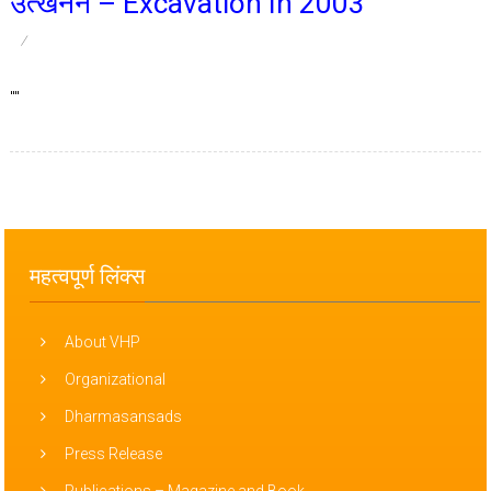
उत्खनन – Excavation In 2003
""
महत्वपूर्ण लिंक्स
About VHP
Organizational
Dharmasansads
Press Release
Publications – Magazine and Book